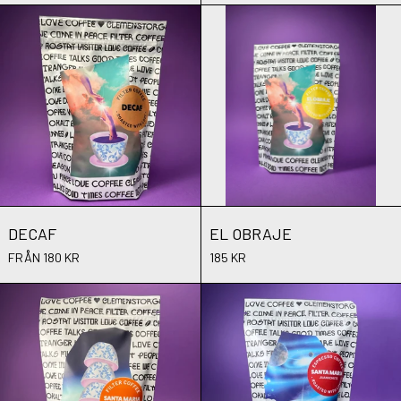
DECAF
EL OBRAJE
DECAF
EL OBRAJE
DECAF
EL OBRAJE
FRÅN 180 KR
185 KR
JUANACHUTE, SANTA MARIA
JUANACHUTE,