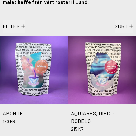
malet kaffe från vårt rosteri i Lund.
15 products
FILTER
SORT
APONTE
AQUIARES, D
APONTE
AQUIARES, DIEGO
APONTE
AQUIARES, DIEGO
ROBELO
190 KR
215 KR